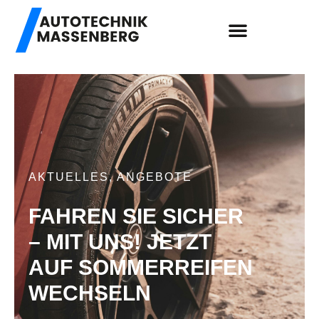
AKTUELLES
,
ANGEBOTE
FAHREN SIE SICHER
– MIT UNS! JETZT
AUF SOMMERREIFEN
WECHSELN